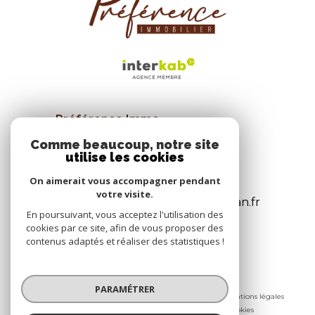
Préférence Immo
26 Allée de la liberté
Comme beaucoup, notre site
utilise les cookies
34570
Pignan
04 67 47 58 08
On aimerait vous accompagner pendant
votre visite.
agence@preferenceimmo-pignan.fr
En poursuivant, vous acceptez l'utilisation des
cookies par ce site, afin de vous proposer des
contenus adaptés et réaliser des statistiques !
© 2026 | Tous droits réservés
PARAMÉTRER
Nos honoraires
Nos partenaires
Mentions légales
Admin
Politique RGPD
Cookies