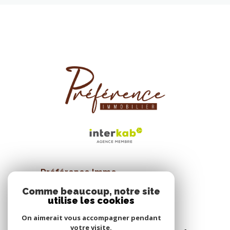
Préférence Immo
26 Allée de la liberté
Comme beaucoup, notre site
34570
Pignan
utilise les cookies
04 67 47 58 08
On aimerait vous accompagner pendant
votre visite.