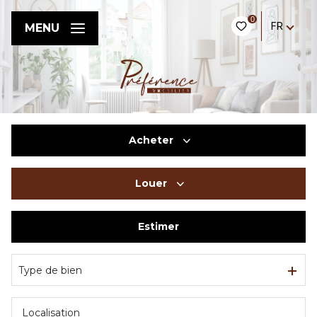
0
FR
MENU
Acheter
Louer
De l'ancien
Estimer
à l'année
Type de bien