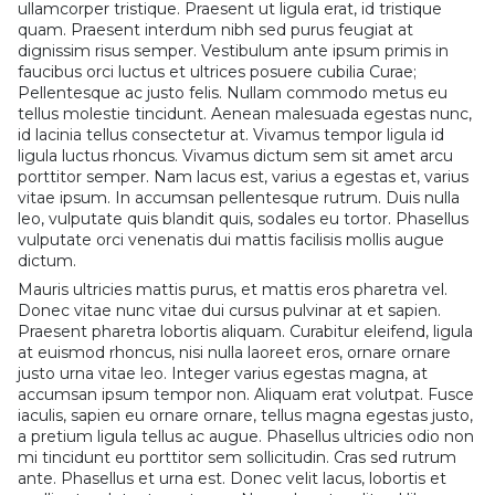
ullamcorper tristique. Praesent ut ligula erat, id tristique
quam. Praesent interdum nibh sed purus feugiat at
dignissim risus semper. Vestibulum ante ipsum primis in
faucibus orci luctus et ultrices posuere cubilia Curae;
Pellentesque ac justo felis. Nullam commodo metus eu
tellus molestie tincidunt. Aenean malesuada egestas nunc,
id lacinia tellus consectetur at. Vivamus tempor ligula id
ligula luctus rhoncus. Vivamus dictum sem sit amet arcu
porttitor semper. Nam lacus est, varius a egestas et, varius
vitae ipsum. In accumsan pellentesque rutrum. Duis nulla
leo, vulputate quis blandit quis, sodales eu tortor. Phasellus
vulputate orci venenatis dui mattis facilisis mollis augue
dictum.
Mauris ultricies mattis purus, et mattis eros pharetra vel.
Donec vitae nunc vitae dui cursus pulvinar at et sapien.
Praesent pharetra lobortis aliquam. Curabitur eleifend, ligula
at euismod rhoncus, nisi nulla laoreet eros, ornare ornare
justo urna vitae leo. Integer varius egestas magna, at
accumsan ipsum tempor non. Aliquam erat volutpat. Fusce
iaculis, sapien eu ornare ornare, tellus magna egestas justo,
a pretium ligula tellus ac augue. Phasellus ultricies odio non
mi tincidunt eu porttitor sem sollicitudin. Cras sed rutrum
ante. Phasellus et urna est. Donec velit lacus, lobortis et