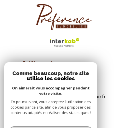
Préférence Immo
26 Allée de la liberté
Comme beaucoup, notre site
utilise les cookies
34570
Pignan
04 67 47 58 08
On aimerait vous accompagner pendant
votre visite.
agence@preferenceimmo-pignan.fr
En poursuivant, vous acceptez l'utilisation des
cookies par ce site, afin de vous proposer des
contenus adaptés et réaliser des statistiques !
© 2026 | Tous droits réservés