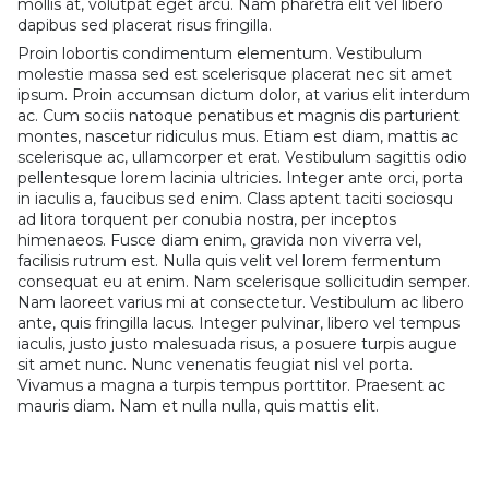
mollis at, volutpat eget arcu. Nam pharetra elit vel libero
dapibus sed placerat risus fringilla.
Proin lobortis condimentum elementum. Vestibulum
molestie massa sed est scelerisque placerat nec sit amet
ipsum. Proin accumsan dictum dolor, at varius elit interdum
ac. Cum sociis natoque penatibus et magnis dis parturient
montes, nascetur ridiculus mus. Etiam est diam, mattis ac
scelerisque ac, ullamcorper et erat. Vestibulum sagittis odio
pellentesque lorem lacinia ultricies. Integer ante orci, porta
in iaculis a, faucibus sed enim. Class aptent taciti sociosqu
ad litora torquent per conubia nostra, per inceptos
himenaeos. Fusce diam enim, gravida non viverra vel,
facilisis rutrum est. Nulla quis velit vel lorem fermentum
consequat eu at enim. Nam scelerisque sollicitudin semper.
Nam laoreet varius mi at consectetur. Vestibulum ac libero
ante, quis fringilla lacus. Integer pulvinar, libero vel tempus
iaculis, justo justo malesuada risus, a posuere turpis augue
sit amet nunc. Nunc venenatis feugiat nisl vel porta.
Vivamus a magna a turpis tempus porttitor. Praesent ac
mauris diam. Nam et nulla nulla, quis mattis elit.