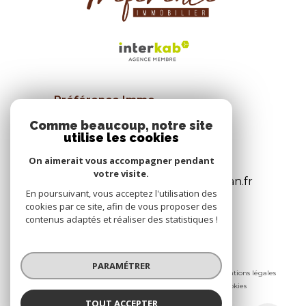
Préférence Immo
26 Allée de la liberté
Comme beaucoup, notre site
34570
Pignan
utilise les cookies
04 67 47 58 08
On aimerait vous accompagner pendant
votre visite.
agence@preferenceimmo-pignan.fr
En poursuivant, vous acceptez l'utilisation des
cookies par ce site, afin de vous proposer des
contenus adaptés et réaliser des statistiques !
© 2026 | Tous droits réservés
PARAMÉTRER
Nos honoraires
Nos partenaires
Mentions légales
Admin
Politique RGPD
Cookies
TOUT ACCEPTER