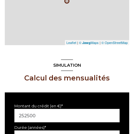
Leaflet
|
©
Maps
|
© OpenStreetMap
Jawg
SIMULATION
Calcul des mensualités
Montant du crédit (en €)*
Durée (années)*