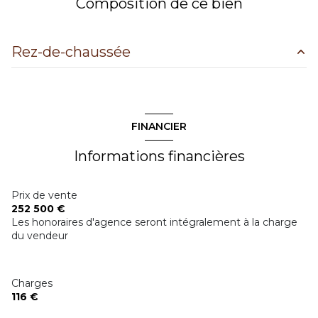
Composition de ce bien
exposition Sud
Rez-de-chaussée
-1 côté(s) mitoyen(s)
entree
6 m²
1 étage(s)
dégagement
1.41 m²
FINANCIER
terrasse
salon/sÉjour
23 m²
Informations financières
cuisine
8.22 m²
interphone
chambre 1
12.92 m²
Prix de vente
252 500 €
chambre 2
14.25 m²
Les honoraires d'agence seront intégralement à la charge
du vendeur
salle de bain
6.5 m²
wc
1.63 m²
Charges
116 €