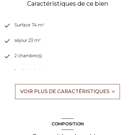
Caractéristiques de ce bien
Surface 74 m²
séjour 23 m²
2 chambre(s)
1 salle(s) de bain
construit en 1981
VOIR PLUS DE CARACTÉRISTIQUES
Chauffage individuel : autre (climatisation)
1 garage(s)
COMPOSITION
1 parking(s)