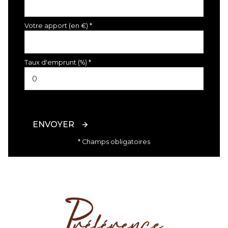
Votre apport (en €) *
Taux d'emprunt (%) *
ENVOYER
* Champs obligatoires